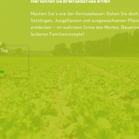
Hier können Sie direkt selbst was ernten
Machen Sie’s wie der Gemüsebauer: Gehen Sie doch 
Setzlingen, Jungpflanzen und ausgewachsenen Pflanz
entdecken – im wahrsten Sinne des Wortes. Bauernre
leckeren Familienrezepte!
g
 Tag
te