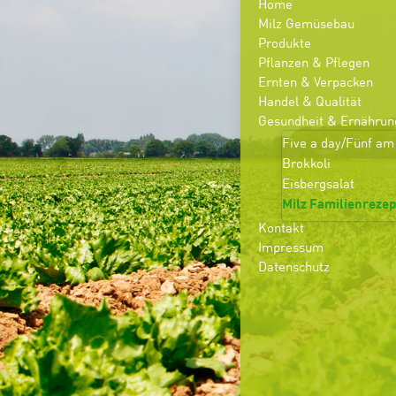
Home
Milz Gemüsebau
Produkte
Pflanzen & Pflegen
Ernten & Verpacken
Handel & Qualität
Gesundheit & Ernährun
Five a day/Fünf am
Brokkoli
Eisbergsalat
Milz Familienrezep
Kontakt
Impressum
Datenschutz