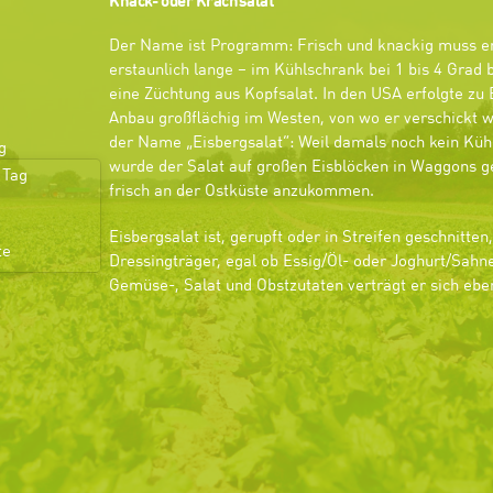
Knack- oder Krachsalat
Der Name ist Programm: Frisch und knackig muss er 
erstaunlich lange – im Kühlschrank bei 1 bis 4 Grad b
eine Züchtung aus Kopfsalat. In den USA erfolgte zu 
Anbau großflächig im Westen, von wo er verschickt 
der Name „Eisbergsalat“: Weil damals noch kein Kü
g
wurde der Salat auf großen Eisblöcken in Waggons g
 Tag
frisch an der Ostküste anzukommen.
Eisbergsalat ist, gerupft oder in Streifen geschnitte
te
Dressingträger, egal ob Essig/Öl- oder Joghurt/Sahn
Gemüse-, Salat und Obstzutaten verträgt er sich eben