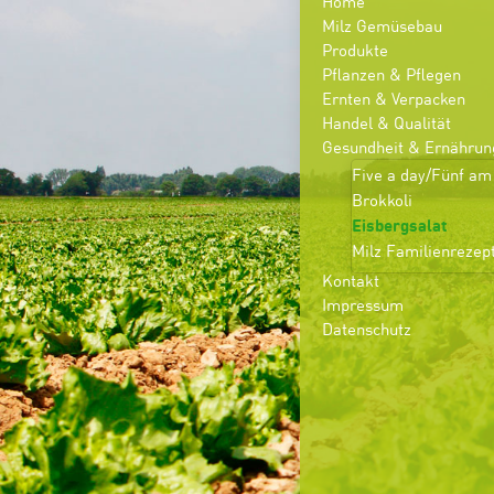
Home
Milz Gemüsebau
Produkte
Pflanzen & Pflegen
Ernten & Verpacken
Handel & Qualität
Gesundheit & Ernährun
Five a day/Fünf am
Brokkoli
Eisbergsalat
Milz Familienrezep
Kontakt
Impressum
Datenschutz