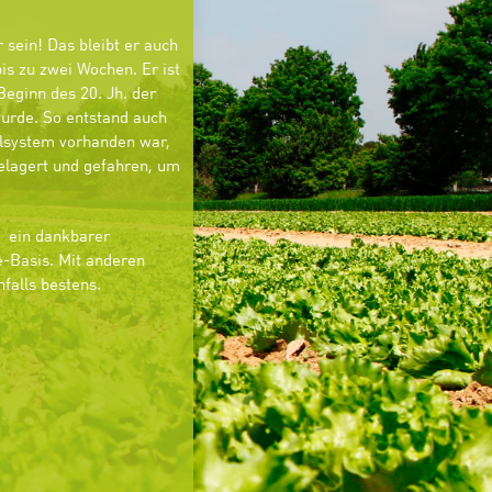
sein! Das bleibt er auch
is zu zwei Wochen. Er ist
Beginn des 20. Jh. der
wurde. So entstand auch
hlsystem vorhanden war,
elagert und gefahren, um
n, ein dankbarer
e-Basis. Mit anderen
falls bestens.